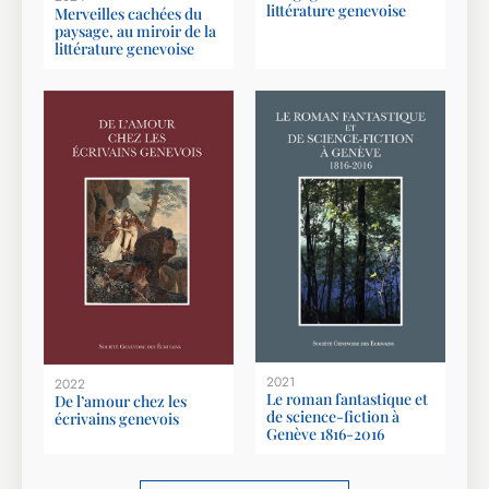
littérature genevoise
Merveilles cachées du
paysage, au miroir de la
littérature genevoise
2021
2022
Le roman fantastique et
De l’amour chez les
de science-fiction à
écrivains genevois
Genève 1816-2016