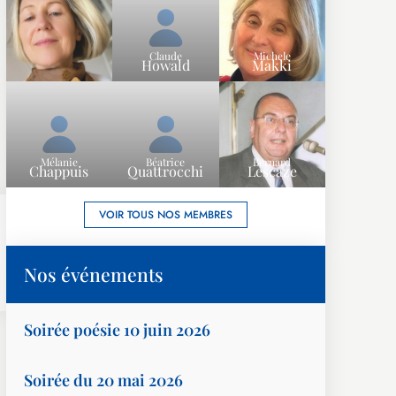
Claude
Michele
Howald
Makki
Mélanie
Béatrice
Bernard
Chappuis
Quattrocchi
Lescaze
VOIR TOUS NOS MEMBRES
Nos événements
Soirée poésie 10 juin 2026
Soirée du 20 mai 2026