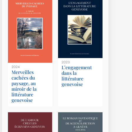
2023
L’engagement
2024
Merveilles
dans la
cachées du
littérature
paysage, au
genevoise
miroir de la
littérature
genevoise