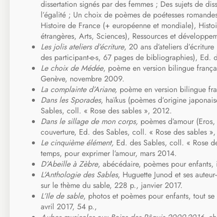
dissertation signés par des femmes ; Des sujets de di
l’égalité ; Un choix de poèmes de poétesses romande
Histoire de France (+ européenne et mondiale), Histoire 
étrangères, Arts, Sciences), Ressources et développ
Les jolis ateliers d’écriture
, 20 ans d’ateliers d’écritur
des participant-e-s, 67 pages de bibliographies), Ed.
Le choix de Médée
, poème en version bilingue frança
Genève, novembre 2009.
La complainte d’Ariane,
poème en version bilingue fr
Dans les Sporades
, haïkus (poèmes d’origine japonaise
Sables, coll. « Rose des sables », 2012.
Dans le sillage de mon corps,
poèmes d’amour (Eros, 
couverture, Ed. des Sables, coll. « Rose des sables »
Le cinquième élément,
Ed. des Sables, coll. « Rose de
temps, pour exprimer l’amour, mars 2014.
D’Abeille à Zèbre
, abécédaire, poèmes pour enfants, i
L’Anthologie des Sables
, Huguette Junod et ses auteur-
sur le thème du sable, 228 p., janvier 2017.
L’Ile de sable
, photos et poèmes pour enfants, tout se p
avril 2017, 54 p.,