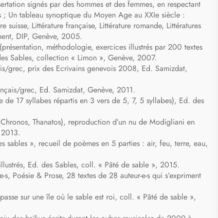
ssertation signés par des hommes et des femmes, en respectant
s ; Un tableau synoptique du Moyen Age au XXIe siècle :
suisse, Littérature française, Littérature romande, Littératures
ement, DIP, Genève, 2005.
e (présentation, méthodologie, exercices illustrés par 200 textes
 des Sables, collection « Limon », Genève, 2007.
is/grec, prix des Ecrivains genevois 2008, Ed. Samizdat,
ançais/grec, Ed. Samizdat, Genève, 2011.
 de 17 syllabes répartis en 3 vers de 5, 7, 5 syllabes), Ed. des
Chronos, Thanatos), reproduction d’un nu de Modigliani en
, 2013.
s sables », recueil de poèmes en 5 parties : air, feu, terre, eau,
llustrés, Ed. des Sables, coll. « Pâté de sable », 2015.
e-s, Poésie & Prose, 28 textes de 28 auteur-e-s qui s’expriment
asse sur une île où le sable est roi, coll. « Pâté de sable »,