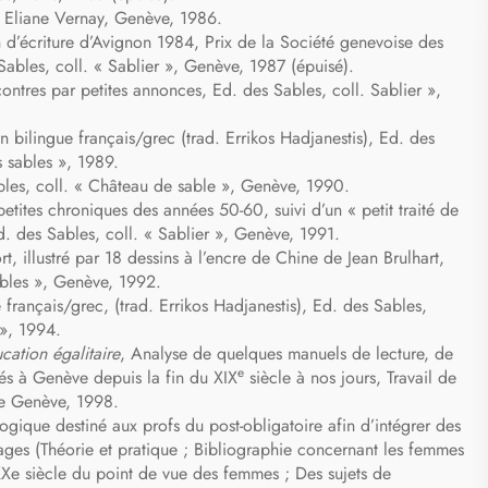
Eliane Vernay, Genève, 1986.
n d’écriture d’Avignon 1984, Prix de la Société genevoise des
Sables, coll. « Sablier », Genève, 1987 (épuisé).
contres par petites annonces, Ed. des Sables, coll. Sablier »,
bilingue français/grec (trad. Errikos Hadjanestis), Ed. des
 sables », 1989.
les, coll. « Château de sable », Genève, 1990.
etites chroniques des années 50-60, suivi d’un « petit traité de
d. des Sables, coll. « Sablier », Genève, 1991.
t, illustré par 18 dessins à l’encre de Chine de Jean Brulhart,
ables », Genève, 1992.
français/grec, (trad. Errikos Hadjanestis), Ed. des Sables,
», 1994.
cation égalitaire
, Analyse de quelques manuels de lecture, de
e
és à Genève depuis la fin du XIX
siècle à nos jours, Travail de
de Genève, 1998.
gique destiné aux profs du post-obligatoire afin d’intégrer des
es (Théorie et pratique ; Bibliographie concernant les femmes
u XXe siècle du point de vue des femmes ; Des sujets de