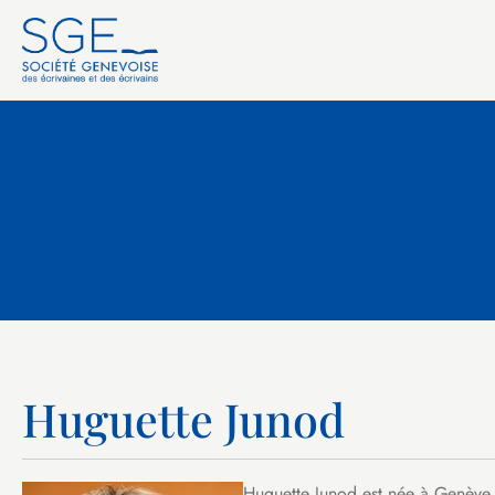
Huguette Junod
Huguette Junod est née à Genève. 