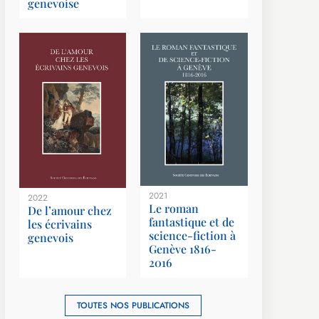
genevoise
2021
2022
Le roman
De l’amour chez
fantastique et de
les écrivains
science-fiction à
genevois
Genève 1816-
2016
TOUTES NOS PUBLICATIONS