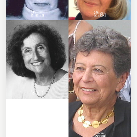
Emilie
Michele
Bilman
Makki
Françoise
Buffat
Fawzia
Assaad