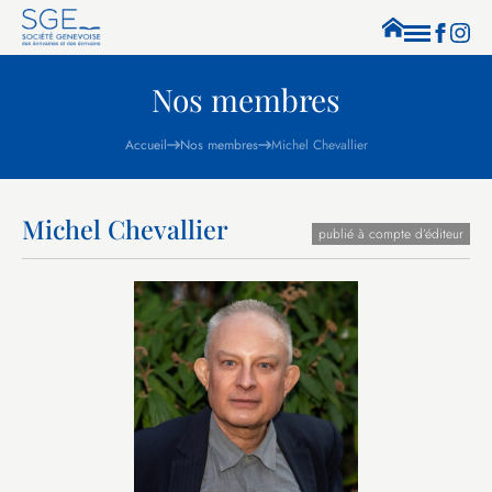
Nos membres
Accueil
Nos membres
Michel Chevallier
Michel Chevallier
publié à compte d’éditeur