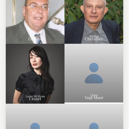
Bernard
Michel
Lescaze
Chevallier
Claire
Laure Mi Hyun
Vogt Moor
Croset