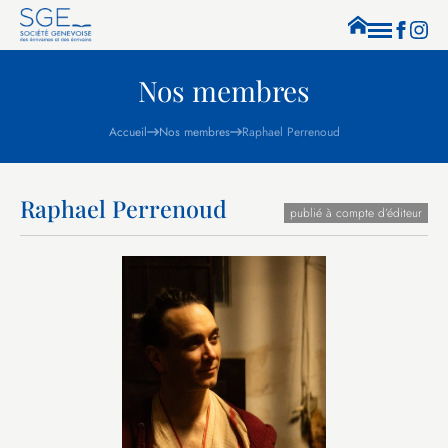
Nos membres
Accueil
Nos membres
Raphael Perrenoud
Raphael Perrenoud
publié à compte d’éditeur