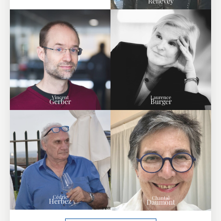
Renevey
Vincent
Laurence
Gerber
Burger
Cédric
Chantal
Herbez
Daumont