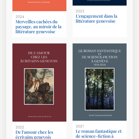
2023
L’engagement dans la
2024
littérature genevoise
Merveilles cachées du
paysage, au miroir de la
littérature genevoise
2021
2022
Le roman fantastique et
De l’amour chez les
de science-fiction à
écrivains genevois