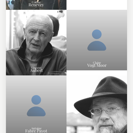
Corine
Renevey
Claire
Vogt Moor
Vincent
Aubert
Antoine
Fabre Payot